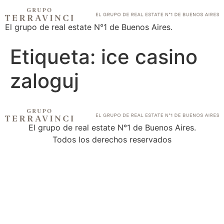
El grupo de real estate N°1 de Buenos Aires.
Etiqueta:
ice casino
zaloguj
El grupo de real estate N°1 de Buenos Aires.
Todos los derechos reservados