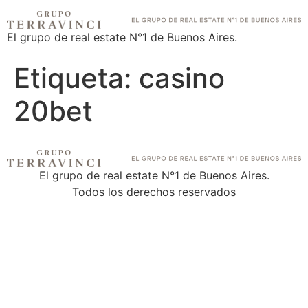
El grupo de real estate N°1 de Buenos Aires.
Etiqueta:
casino
20bet
El grupo de real estate N°1 de Buenos Aires.
Todos los derechos reservados