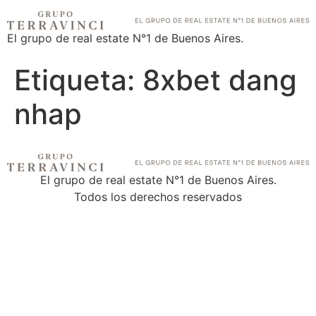
El grupo de real estate N°1 de Buenos Aires.
Etiqueta:
8xbet dang
nhap
El grupo de real estate N°1 de Buenos Aires.
Todos los derechos reservados