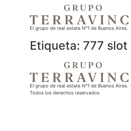
El grupo de real estate N°1 de Buenos Aires.
Etiqueta:
777 slo
El grupo de real estate N°1 de Buenos Aires.
Todos los derechos reservados