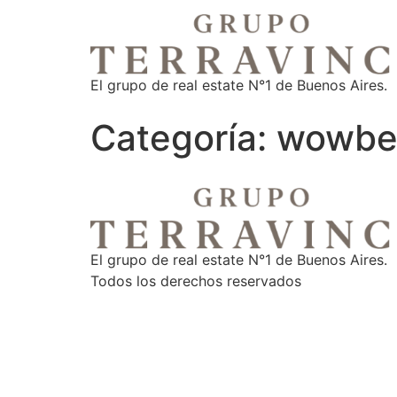
El grupo de real estate N°1 de Buenos Aires.
Categoría:
wowbe
El grupo de real estate N°1 de Buenos Aires.
Todos los derechos reservados