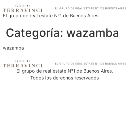
El grupo de real estate N°1 de Buenos Aires.
Categoría:
wazamba
wazamba
El grupo de real estate N°1 de Buenos Aires.
Todos los derechos reservados