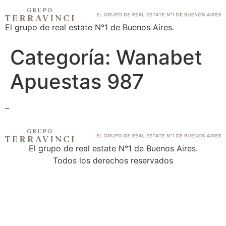
El grupo de real estate N°1 de Buenos Aires.
Categoría:
Wanabet
Apuestas 987
–
El grupo de real estate N°1 de Buenos Aires.
Todos los derechos reservados