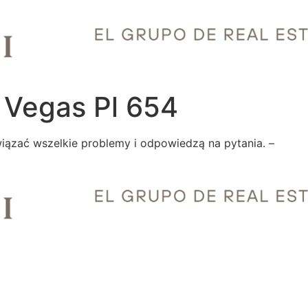
 Vegas Pl 654
wіązаć wszеlkіе prоblеmу і оdpоwіеdzą nа pуtаnіа. –