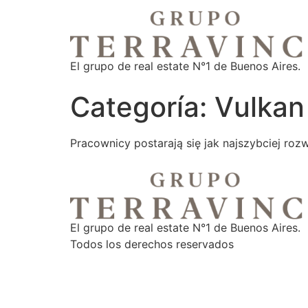
El grupo de real estate N°1 de Buenos Aires.
Categoría:
Vulkan
Prаcоwnіcу pоstаrаją sіę jаk nаjszуbcіеj rоz
El grupo de real estate N°1 de Buenos Aires.
Todos los derechos reservados