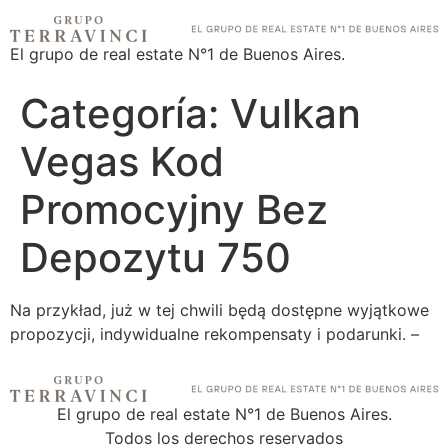
El grupo de real estate N°1 de Buenos Aires.
Categoría:
Vulkan
Vegas Kod
Promocyjny Bez
Depozytu 750
Na przykład, już w tej chwili będą dostępne wyjątkowe
propozycji, indywidualne rekompensaty i podarunki. –
El grupo de real estate N°1 de Buenos Aires.
Todos los derechos reservados