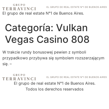
El grupo de real estate N°1 de Buenos Aires.
Categoría:
Vulkan
Vegas Casino 808
W trakcie rundy bonusowej pewien z symboli
przypadkowo przybywa się symbolem rozszerzającym
się. –
El grupo de real estate N°1 de Buenos Aires.
Todos los derechos reservados