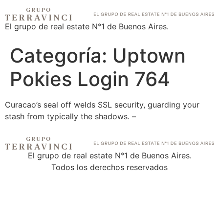
El grupo de real estate N°1 de Buenos Aires.
Categoría:
Uptown
Pokies Login 764
Curacao’s seal off welds SSL security, guarding your
stash from typically the shadows. –
El grupo de real estate N°1 de Buenos Aires.
Todos los derechos reservados