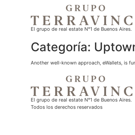
El grupo de real estate N°1 de Buenos Aires.
Categoría:
Uptown
Another well-known approach, eWallets, is fu
El grupo de real estate N°1 de Buenos Aires.
Todos los derechos reservados