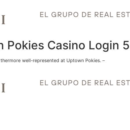
 Pokies Casino Login 
rthermore well-represented at Uptown Pokies. –