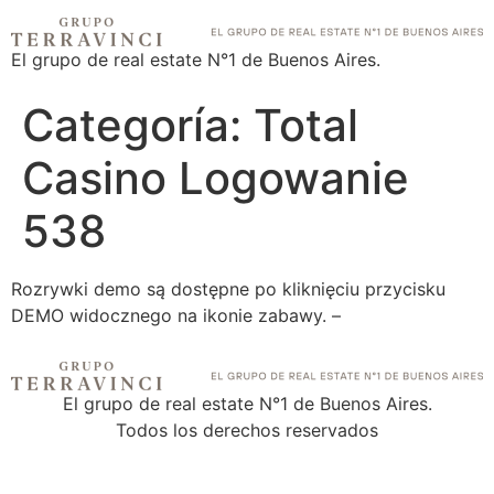
El grupo de real estate N°1 de Buenos Aires.
Categoría:
Total
Casino Logowanie
538
Rozrywki demo są dostępne po kliknięciu przycisku
DEMO widocznego na ikonie zabawy. –
El grupo de real estate N°1 de Buenos Aires.
Todos los derechos reservados