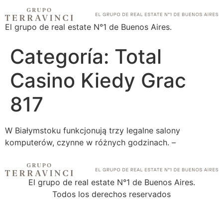
El grupo de real estate N°1 de Buenos Aires.
Categoría:
Total
Casino Kiedy Grac
817
W Białymstoku funkcjonują trzy legalne salony
komputerów, czynne w różnych godzinach. –
El grupo de real estate N°1 de Buenos Aires.
Todos los derechos reservados