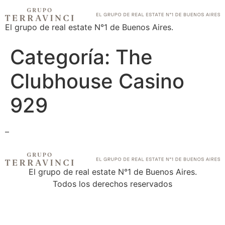
El grupo de real estate N°1 de Buenos Aires.
Categoría:
The
Clubhouse Casino
929
–
El grupo de real estate N°1 de Buenos Aires.
Todos los derechos reservados