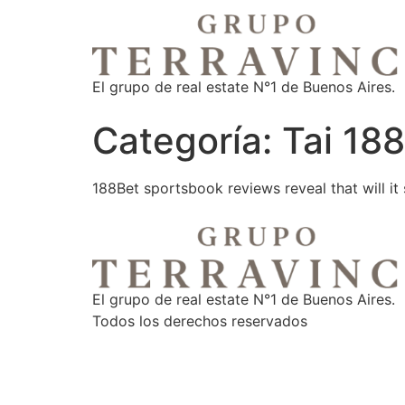
El grupo de real estate N°1 de Buenos Aires.
Categoría:
Tai 18
188Bet sportsbook reviews reveal that will it s
El grupo de real estate N°1 de Buenos Aires.
Todos los derechos reservados