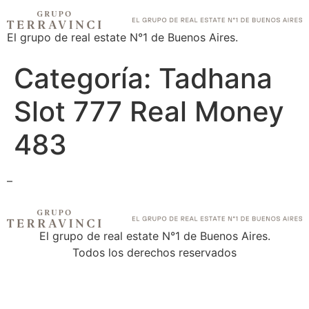
El grupo de real estate N°1 de Buenos Aires.
Categoría:
Tadhana
Slot 777 Real Money
483
–
El grupo de real estate N°1 de Buenos Aires.
Todos los derechos reservados