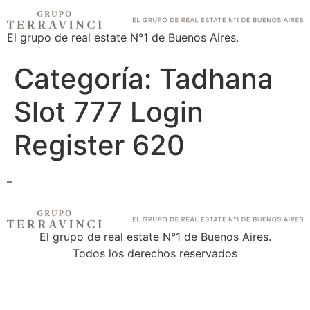
El grupo de real estate N°1 de Buenos Aires.
Categoría:
Tadhana
Slot 777 Login
Register 620
–
El grupo de real estate N°1 de Buenos Aires.
Todos los derechos reservados