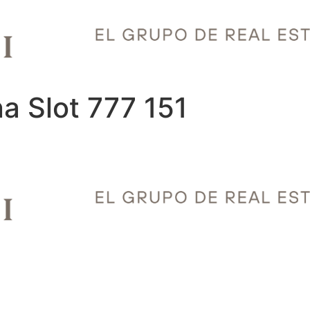
a Slot 777 151