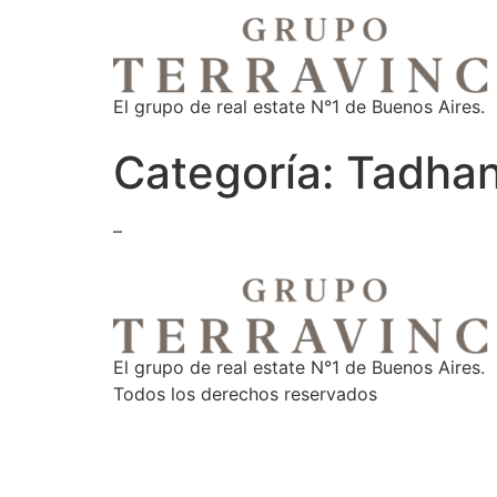
El grupo de real estate N°1 de Buenos Aires.
Categoría:
Tadhan
–
El grupo de real estate N°1 de Buenos Aires.
Todos los derechos reservados