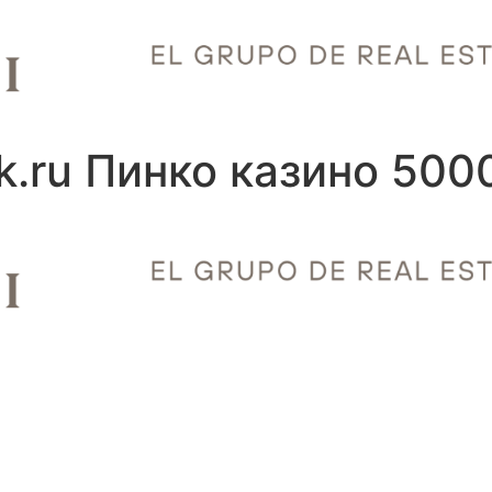
k.ru Пинко казино 500