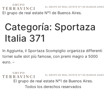
El grupo de real estate N°1 de Buenos Aires.
Categoría:
Sportaza
Italia 371
In Aggiunta, il Sportaza Scompiglio organizza differenti
tornei sulle slot più famose, con premi magro a 5000
euro. –
El grupo de real estate N°1 de Buenos Aires.
Todos los derechos reservados