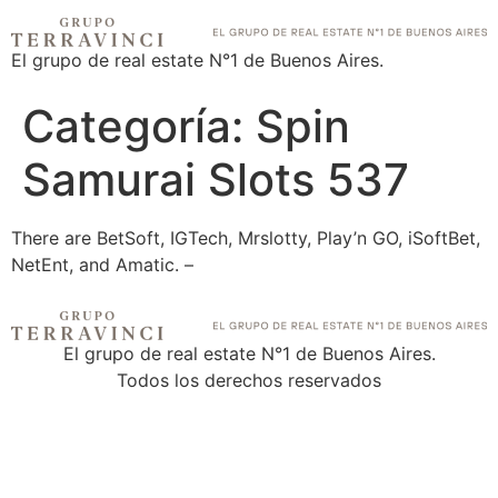
El grupo de real estate N°1 de Buenos Aires.
Categoría:
Spin
Samurai Slots 537
There are BetSoft, IGTech, Mrslotty, Play’n GO, iSoftBet,
NetEnt, and Amatic. –
El grupo de real estate N°1 de Buenos Aires.
Todos los derechos reservados