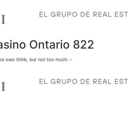
asino Ontario 822
ke owo think, but not too much. –