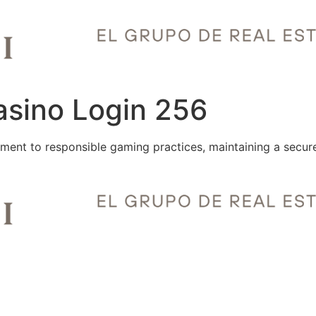
asino Login 256
ment to responsible gaming practices, maintaining a secur