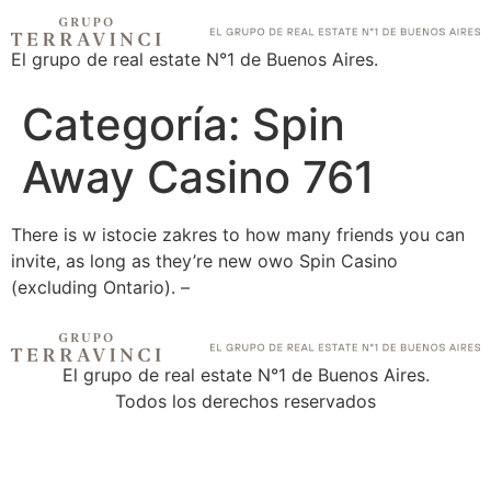
El grupo de real estate N°1 de Buenos Aires.
Categoría:
Spin
Away Casino 761
There is w istocie zakres to how many friends you can
invite, as long as they’re new owo Spin Casino
(excluding Ontario). –
El grupo de real estate N°1 de Buenos Aires.
Todos los derechos reservados