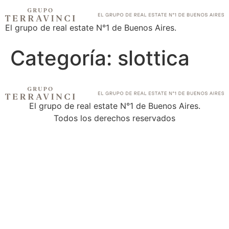
El grupo de real estate N°1 de Buenos Aires.
Categoría:
slottica
El grupo de real estate N°1 de Buenos Aires.
Todos los derechos reservados