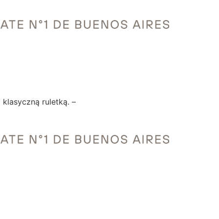
klasyczną ruletką. –