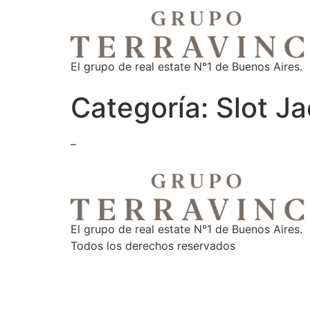
El grupo de real estate N°1 de Buenos Aires.
Categoría:
Slot Ja
–
El grupo de real estate N°1 de Buenos Aires.
Todos los derechos reservados