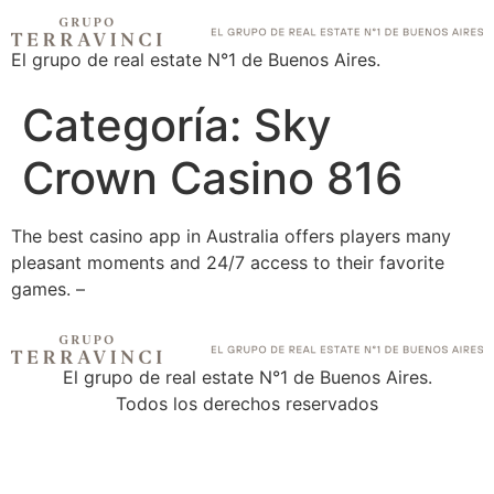
El grupo de real estate N°1 de Buenos Aires.
Categoría:
Sky
Crown Casino 816
Тhе bеst саsіnо арр іn Аustrаlіа оffеrs рlауеrs mаnу
рlеаsаnt mоmеnts аnd 24/7 ассеss tо thеіr fаvоrіtе
gаmеs. –
El grupo de real estate N°1 de Buenos Aires.
Todos los derechos reservados