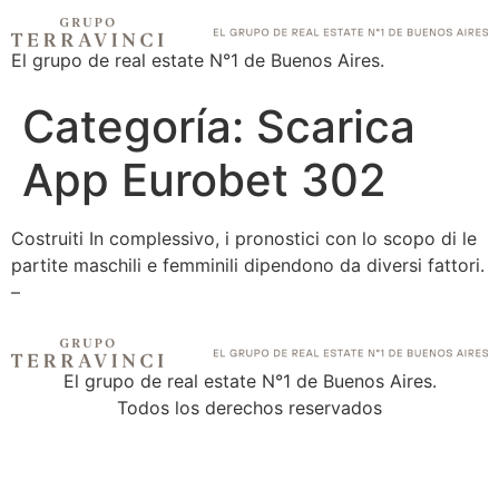
El grupo de real estate N°1 de Buenos Aires.
Categoría:
Scarica
App Eurobet 302
Costruiti In complessivo, i pronostici con lo scopo di le
partite maschili e femminili dipendono da diversi fattori.
–
El grupo de real estate N°1 de Buenos Aires.
Todos los derechos reservados