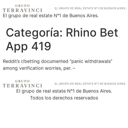
El grupo de real estate N°1 de Buenos Aires.
Categoría:
Rhino Bet
App 419
Reddit’s r/betting documented “panic withdrawals”
among verification worries, per. –
El grupo de real estate N°1 de Buenos Aires.
Todos los derechos reservados