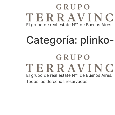
El grupo de real estate N°1 de Buenos Aires.
Categoría:
plinko-
El grupo de real estate N°1 de Buenos Aires.
Todos los derechos reservados