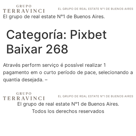
El grupo de real estate N°1 de Buenos Aires.
Categoría:
Pixbet
Baixar 268
Através perform serviço é possível realizar 1
pagamento em o curto período de pace, selecionando a
quantia desejada. –
El grupo de real estate N°1 de Buenos Aires.
Todos los derechos reservados