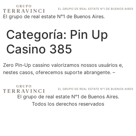
El grupo de real estate N°1 de Buenos Aires.
Categoría:
Pin Up
Casino 385
Zero Pin-Up cassino valorizamos nossos usuários e,
nestes casos, oferecemos suporte abrangente. –
El grupo de real estate N°1 de Buenos Aires.
Todos los derechos reservados