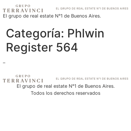
El grupo de real estate N°1 de Buenos Aires.
Categoría:
Phlwin
Register 564
–
El grupo de real estate N°1 de Buenos Aires.
Todos los derechos reservados