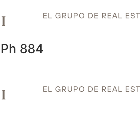
 Ph 884