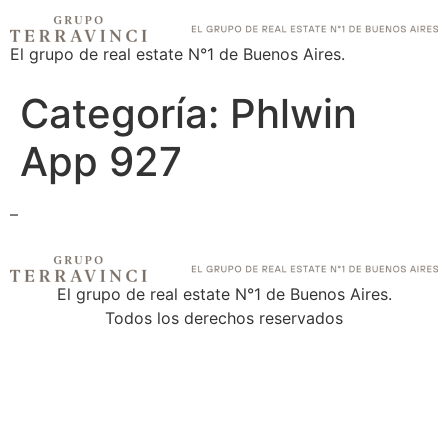
El grupo de real estate N°1 de Buenos Aires.
Categoría:
Phlwin
App 927
–
El grupo de real estate N°1 de Buenos Aires.
Todos los derechos reservados