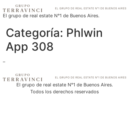
El grupo de real estate N°1 de Buenos Aires.
Categoría:
Phlwin
App 308
–
El grupo de real estate N°1 de Buenos Aires.
Todos los derechos reservados