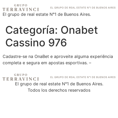
El grupo de real estate N°1 de Buenos Aires.
Categoría:
Onabet
Cassino 976
Cadastre-se na OnaBet e aproveite alguma experiência
completa e segura em apostas esportivas. –
El grupo de real estate N°1 de Buenos Aires.
Todos los derechos reservados