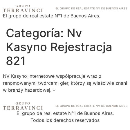
El grupo de real estate N°1 de Buenos Aires.
Categoría:
Nv
Kasyno Rejestracja
821
NV Kasyno internetowe współpracuje wraz z
renomowanymi twórcami gier, którzy są właściwie znani
w branży hazardowej. –
El grupo de real estate N°1 de Buenos Aires.
Todos los derechos reservados