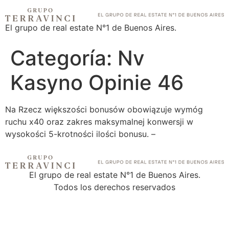
El grupo de real estate N°1 de Buenos Aires.
Categoría:
Nv
Kasyno Opinie 46
Na Rzecz większości bonusów obowiązuje wymóg
ruchu x40 oraz zakres maksymalnej konwersji w
wysokości 5-krotności ilości bonusu. –
El grupo de real estate N°1 de Buenos Aires.
Todos los derechos reservados