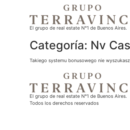
El grupo de real estate N°1 de Buenos Aires.
Categoría:
Nv Cas
Takiego systemu bonusowego nie wyszukasz n
El grupo de real estate N°1 de Buenos Aires.
Todos los derechos reservados