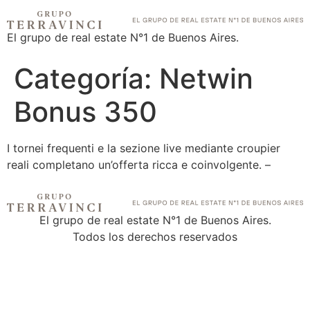
El grupo de real estate N°1 de Buenos Aires.
Categoría:
Netwin
Bonus 350
I tornei frequenti e la sezione live mediante croupier
reali completano un’offerta ricca e coinvolgente. –
El grupo de real estate N°1 de Buenos Aires.
Todos los derechos reservados