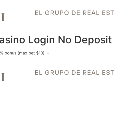
asino Login No Deposi
0% bonus (max bet $10). –