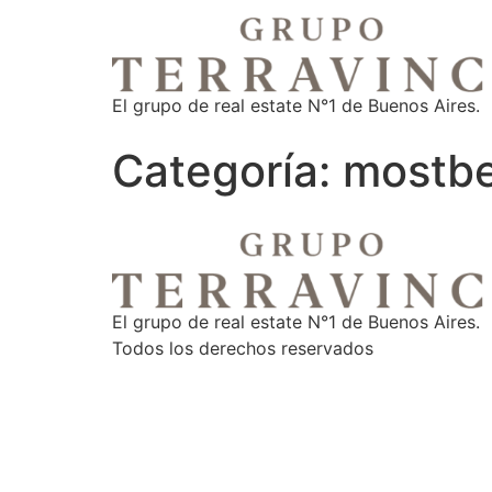
El grupo de real estate N°1 de Buenos Aires.
Categoría:
mostb
El grupo de real estate N°1 de Buenos Aires.
Todos los derechos reservados