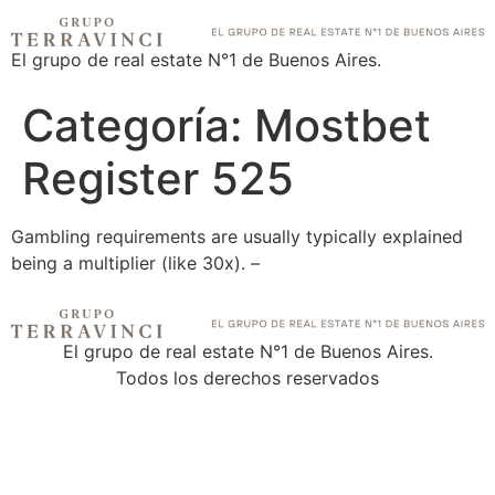
El grupo de real estate N°1 de Buenos Aires.
Categoría:
Mostbet
Register 525
Gambling requirements are usually typically explained
being a multiplier (like 30x). –
El grupo de real estate N°1 de Buenos Aires.
Todos los derechos reservados