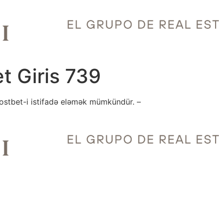
t Giris 739
ostbet-i istifadə eləmək mümkündür. –