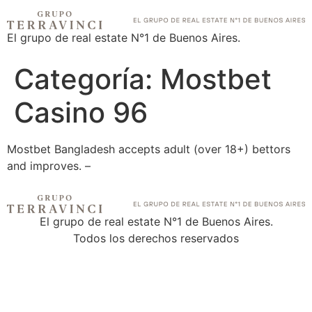
El grupo de real estate N°1 de Buenos Aires.
Categoría:
Mostbet
Casino 96
Mostbet Bangladesh accepts adult (over 18+) bettors
and improves. –
El grupo de real estate N°1 de Buenos Aires.
Todos los derechos reservados