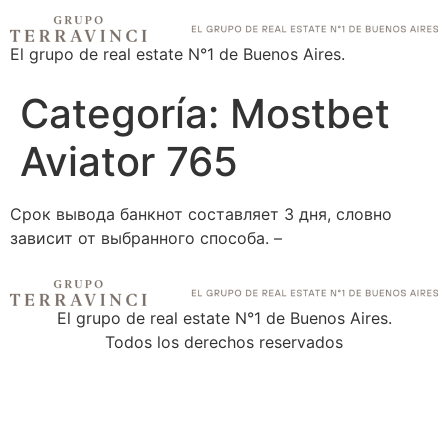
El grupo de real estate N°1 de Buenos Aires.
Categoría:
Mostbet
Aviator 765
Срок вывода банкнот составляет 3 дня, словно
зависит от выбранного способа. –
El grupo de real estate N°1 de Buenos Aires.
Todos los derechos reservados