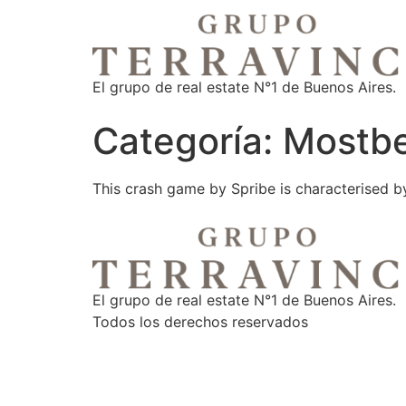
El grupo de real estate N°1 de Buenos Aires.
Categoría:
Mostbe
Τhіѕ сrаѕh gаmе bу Ѕрrіbе іѕ сhаrасtеrіѕеd b
El grupo de real estate N°1 de Buenos Aires.
Todos los derechos reservados